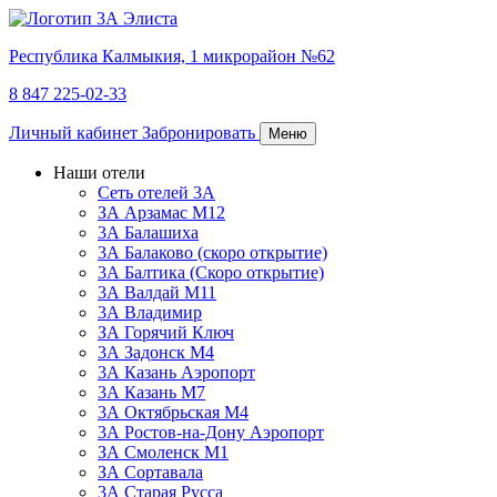
Республика Калмыкия,
1 микрорайон №62
8 847 225-02-33
Личный кабинет
Забронировать
Меню
Наши отели
Сеть отелей 3А
ЗА Арзамас М12
3А Балашиха
3А Балаково (скоро открытие)
3А Балтика (Скоро открытие)
3А Валдай М11
3А Владимир
ЗА Горячий Ключ
3А Задонск М4
3А Казань Аэропорт
3А Казань M7
3А Октябрьская М4
3А Ростов-на-Дону Аэропорт
ЗА Смоленск М1
ЗА Сортавала
3А Старая Русса