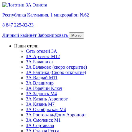
Республика Калмыкия,
1 микрорайон №62
8 847 225-02-33
Личный кабинет
Забронировать
Меню
Наши отели
Сеть отелей 3А
ЗА Арзамас М12
3А Балашиха
3А Балаково (скоро открытие)
3А Балтика (Скоро открытие)
3А Валдай М11
3А Владимир
ЗА Горячий Ключ
3А Задонск М4
3А Казань Аэропорт
3А Казань M7
3А Октябрьская М4
3А Ростов-на-Дону Аэропорт
ЗА Смоленск М1
ЗА Сортавала
3А Старая Русса