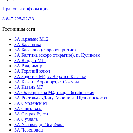
Правовая информация
8 847 225-02-33
Гостиницы сети
3А Арзамас М12
3А Балашиха
3А Балаково (скоро открытие)
ЗА Балтика (скоро открытие),
п. Куликово
ЗА Валдай M11
ЗА Владимир
3А Горячий ключ
3А Задонск М4,
с. Верхнее Казачье
3А Казань Аэропорт,
с. Сокуры
3А Казань М7
3А Октябрьская М4,
ст-ца Октябрьская
3А Ростов-на-Дону Аэропорт,
Щепкинское сп
ЗА Смоленск М1
3А Сортавала
3А Старая Русса
3А Суздаль
3А Узловая,
д. Огарёвка
3А Череповец