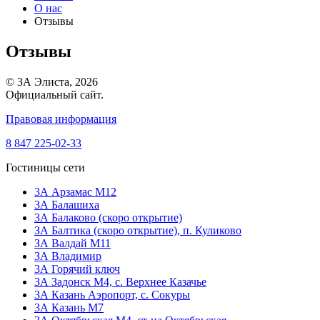
О нас
Отзывы
Отзывы
© 3А Элиста, 2026
Официальный сайт.
Правовая информация
8 847 225-02-33
Гостиницы сети
3А Арзамас М12
3А Балашиха
3А Балаково (скоро открытие)
ЗА Балтика (скоро открытие),
п. Куликово
ЗА Валдай M11
ЗА Владимир
3А Горячий ключ
3А Задонск М4,
с. Верхнее Казачье
3А Казань Аэропорт,
с. Сокуры
3А Казань М7