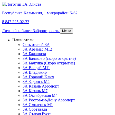
Республика Калмыкия,
1 микрорайон №62
8 847 225-02-33
Личный кабинет
Забронировать
Меню
Наши отели
Сеть отелей 3А
ЗА Арзамас М12
3А Балашиха
3А Балаково (скоро открытие)
3А Балтика (Скоро открытие)
3А Валдай М11
3А Владимир
ЗА Горячий Ключ
3А Задонск М4
3А Казань Аэропорт
3А Казань M7
3А Октябрьская М4
3А Ростов-на-Дону Аэропорт
ЗА Смоленск М1
ЗА Сортавала
3А Старая Русса