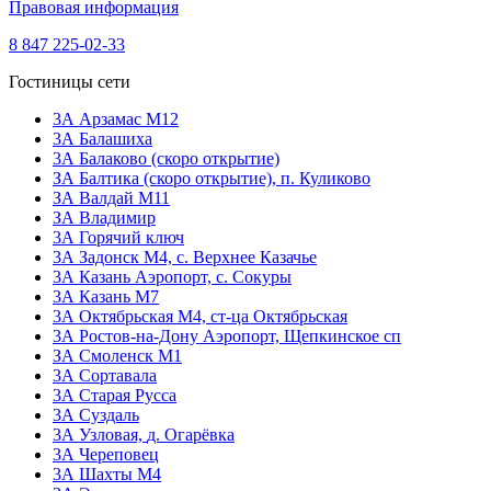
Правовая информация
8 847 225-02-33
Гостиницы сети
3А Арзамас М12
3А Балашиха
3А Балаково (скоро открытие)
ЗА Балтика (скоро открытие),
п. Куликово
ЗА Валдай M11
ЗА Владимир
3А Горячий ключ
3А Задонск М4,
с. Верхнее Казачье
3А Казань Аэропорт,
с. Сокуры
3А Казань М7
3А Октябрьская М4,
ст-ца Октябрьская
3А Ростов-на-Дону Аэропорт,
Щепкинское сп
ЗА Смоленск М1
3А Сортавала
3А Старая Русса
3А Суздаль
3А Узловая,
д. Огарёвка
3А Череповец
3А Шахты М4