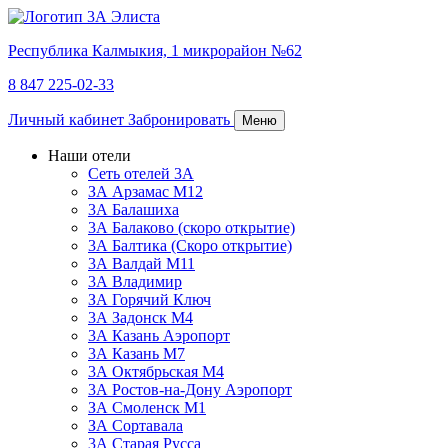
Республика Калмыкия,
1 микрорайон №62
8 847 225-02-33
Личный кабинет
Забронировать
Меню
Наши отели
Сеть отелей 3А
ЗА Арзамас М12
3А Балашиха
3А Балаково (скоро открытие)
3А Балтика (Скоро открытие)
3А Валдай М11
3А Владимир
ЗА Горячий Ключ
3А Задонск М4
3А Казань Аэропорт
3А Казань M7
3А Октябрьская М4
3А Ростов-на-Дону Аэропорт
ЗА Смоленск М1
ЗА Сортавала
3А Старая Русса