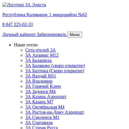
Республика Калмыкия,
1 микрорайон №62
8 847 225-02-33
Личный кабинет
Забронировать
Меню
Наши отели
Сеть отелей 3А
ЗА Арзамас М12
3А Балашиха
3А Балаково (скоро открытие)
3А Балтика (Скоро открытие)
3А Валдай М11
3А Владимир
ЗА Горячий Ключ
3А Задонск М4
3А Казань Аэропорт
3А Казань M7
3А Октябрьская М4
3А Ростов-на-Дону Аэропорт
ЗА Смоленск М1
ЗА Сортавала
3А Старая Русса