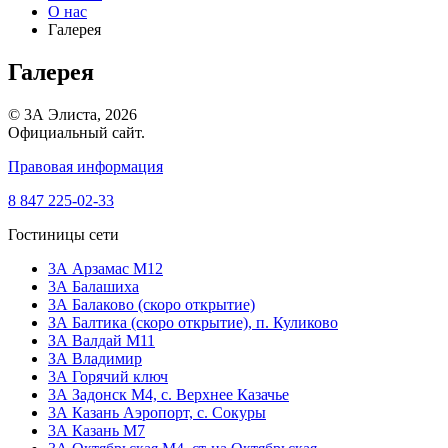
О нас
Галерея
Галерея
© 3А Элиста, 2026
Официальный сайт.
Правовая информация
8 847 225-02-33
Гостиницы сети
3А Арзамас М12
3А Балашиха
3А Балаково (скоро открытие)
ЗА Балтика (скоро открытие),
п. Куликово
ЗА Валдай M11
ЗА Владимир
3А Горячий ключ
3А Задонск М4,
с. Верхнее Казачье
3А Казань Аэропорт,
с. Сокуры
3А Казань М7