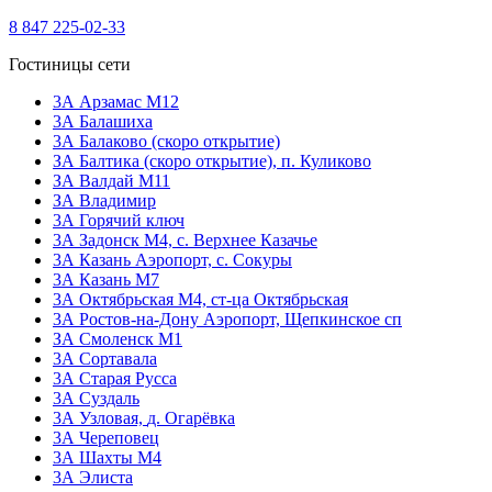
8 847 225-02-33
Гостиницы сети
3А Арзамас М12
3А Балашиха
3А Балаково (скоро открытие)
ЗА Балтика (скоро открытие),
п. Куликово
ЗА Валдай M11
ЗА Владимир
3А Горячий ключ
3А Задонск М4,
с. Верхнее Казачье
3А Казань Аэропорт,
с. Сокуры
3А Казань М7
3А Октябрьская М4,
ст-ца Октябрьская
3А Ростов-на-Дону Аэропорт,
Щепкинское сп
ЗА Смоленск М1
3А Сортавала
3А Старая Русса
3А Суздаль
3А Узловая,
д. Огарёвка
3А Череповец
3А Шахты М4
3А Элиста