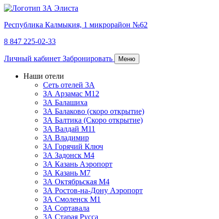
Республика Калмыкия,
1 микрорайон №62
8 847 225-02-33
Личный кабинет
Забронировать
Меню
Наши отели
Сеть отелей 3А
ЗА Арзамас М12
3А Балашиха
3А Балаково (скоро открытие)
3А Балтика (Скоро открытие)
3А Валдай М11
3А Владимир
ЗА Горячий Ключ
3А Задонск М4
3А Казань Аэропорт
3А Казань M7
3А Октябрьская М4
3А Ростов-на-Дону Аэропорт
ЗА Смоленск М1
ЗА Сортавала
3А Старая Русса