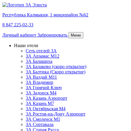
Республика Калмыкия,
1 микрорайон №62
8 847 225-02-33
Личный кабинет
Забронировать
Меню
Наши отели
Сеть отелей 3А
ЗА Арзамас М12
3А Балашиха
3А Балаково (скоро открытие)
3А Балтика (Скоро открытие)
3А Валдай М11
3А Владимир
ЗА Горячий Ключ
3А Задонск М4
3А Казань Аэропорт
3А Казань M7
3А Октябрьская М4
3А Ростов-на-Дону Аэропорт
ЗА Смоленск М1
ЗА Сортавала
3А Старая Русса