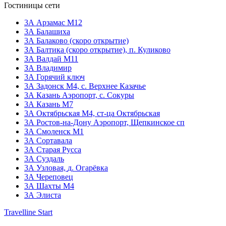
Гостиницы сети
3А Арзамас М12
3А Балашиха
3А Балаково (скоро открытие)
ЗА Балтика (скоро открытие),
п. Куликово
ЗА Валдай M11
ЗА Владимир
3А Горячий ключ
3А Задонск М4,
с. Верхнее Казачье
3А Казань Аэропорт,
с. Сокуры
3А Казань М7
3А Октябрьская М4,
ст-ца Октябрьская
3А Ростов-на-Дону Аэропорт,
Щепкинское сп
ЗА Смоленск М1
3А Сортавала
3А Старая Русса
3А Суздаль
3А Узловая,
д. Огарёвка
3А Череповец
3А Шахты М4
3А Элиста
Travelline Start