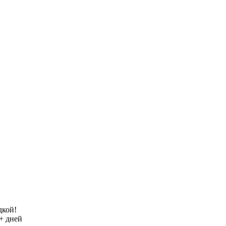
дкой!
+ дней