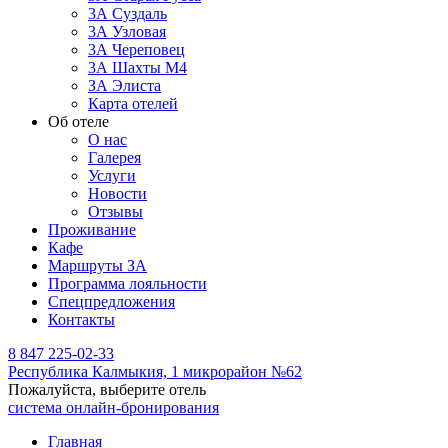
3А Суздаль
3А Узловая
3А Череповец
3А Шахты М4
ЗА Элиста
Карта отелей
Об отеле
О нас
Галерея
Услуги
Новости
Отзывы
Проживание
Кафе
Маршруты ЗА
Программа лояльности
Спецпредложения
Контакты
8 847 225-02-33
Республика Калмыкия,
1 микрорайон №62
Пожалуйста, выберите отель
система онлайн-бронирования
Главная