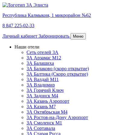
Республика Калмыкия,
1 микрорайон №62
8 847 225-02-33
Личный кабинет
Забронировать
Меню
Наши отели
Сеть отелей 3А
ЗА Арзамас М12
3А Балашиха
3А Балаково (скоро открытие)
3А Балтика (Скоро открытие)
3А Валдай М11
3А Владимир
ЗА Горячий Ключ
3А Задонск М4
3А Казань Аэропорт
3А Казань M7
3А Октябрьская М4
3А Ростов-на-Дону Аэропорт
ЗА Смоленск М1
ЗА Сортавала
3А Старая Русса