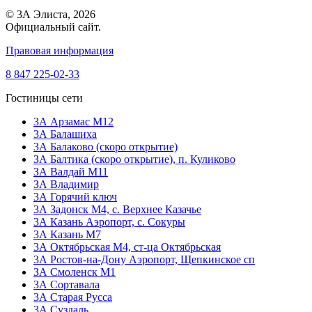
© 3А Элиста, 2026
Официальный сайт.
Правовая информация
8 847 225-02-33
Гостиницы сети
3А Арзамас М12
3А Балашиха
3А Балаково (скоро открытие)
ЗА Балтика (скоро открытие),
п. Куликово
ЗА Валдай M11
ЗА Владимир
3А Горячий ключ
3А Задонск М4,
с. Верхнее Казачье
3А Казань Аэропорт,
с. Сокуры
3А Казань М7
3А Октябрьская М4,
ст-ца Октябрьская
3А Ростов-на-Дону Аэропорт,
Щепкинское сп
ЗА Смоленск М1
3А Сортавала
3А Старая Русса
3А Суздаль